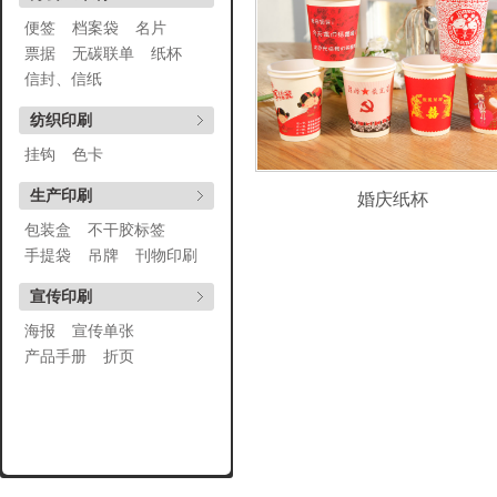
便签
档案袋
名片
票据
无碳联单
纸杯
信封、信纸
纺织印刷
挂钩
色卡
生产印刷
婚庆纸杯
包装盒
不干胶标签
手提袋
吊牌
刊物印刷
宣传印刷
海报
宣传单张
产品手册
折页