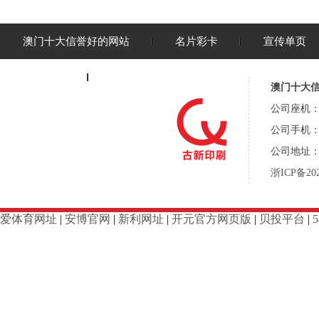
澳门十大信誉好的网站
名片彩卡
宣传单页
公司简介
联系我们
澳门十大
公司座机：05
公司手机：13
公司地址：
浙ICP备202
爱体育网址
|
安博官网
|
新利网址
|
开元官方网页版
|
贝投平台
|