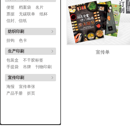
便签
档案袋
名片
票据
无碳联单
纸杯
信封、信纸
纺织印刷
挂钩
色卡
生产印刷
宣传单
包装盒
不干胶标签
手提袋
吊牌
刊物印刷
宣传印刷
海报
宣传单张
产品手册
折页