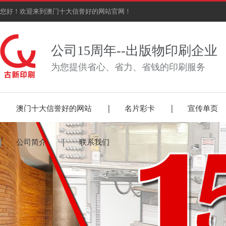
您好！欢迎来到澳门十大信誉好的网站官网！
公司15周年--出版物印刷企业
为您提供省心、省力、省钱的印刷服务
澳门十大信誉好的网站
名片彩卡
宣传单页
公司简介
联系我们