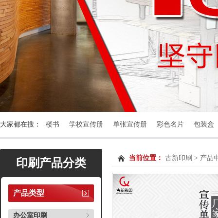
大家都在搜：
楼书
学校宣传册
单张宣传册
彩色名片
包装盒
当前位置：
古新印刷
>
产品
印刷产品分类
产品类型
办公室印刷